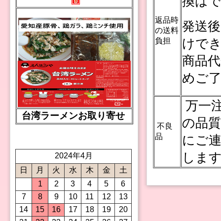
換は
返品時
発送
の送料
負担
けで
商品
めご
万一
台湾ラーメンお取り寄せ
の品質
不良
品
にご
しま
2024年4月
日
月
火
水
木
金
土
1
2
3
4
5
6
7
8
9
10
11
12
13
14
15
16
17
18
19
20