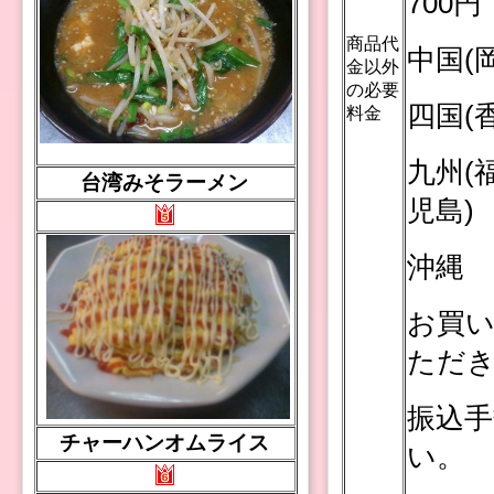
700円
商品代
中国(
金以外
の必要
四国(
料金
九州(
台湾みそラーメン
児島) 
沖縄 
お買い
ただ
振込手
チャーハンオムライス
い。