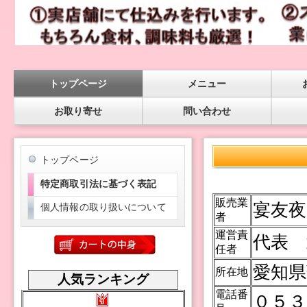
トップページ
メニュー
お取り寄せ
問い合わせ
トップページ
特定商取引法に基づく表記
販売業
宴友夜
個人情報の取り扱いについて
者
運営責
代表 
任者
愛知県
所在地
人気ランキング
電話番
０５３