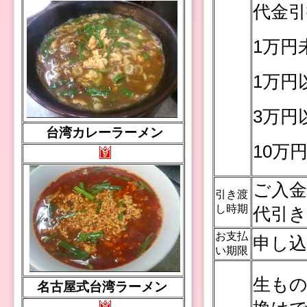
代金引
1万円
1万円
3万円
台湾カレーラーメン
10万
ご入金
引き渡
し時期
代引き
お支払
申し込
い期限
生も
名古屋式台湾ラーメン