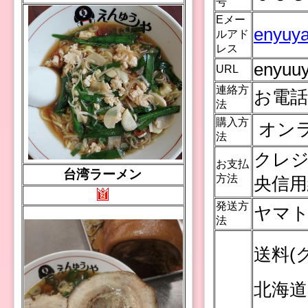
号
Eメー
enyuya
ルアド
レス
enyuuy
URL
連絡方
お電
法
購入方
オン
法
クレジ
お支払
台湾ラーメン
方法
央信用
発送方
ヤマト
法
送料(
北海道